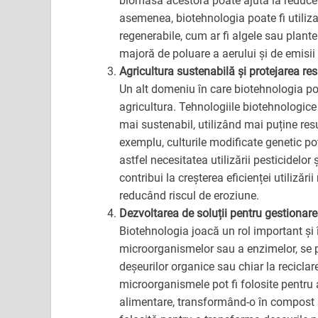
biomasa acestora poate ajuta la reduce
asemenea, biotehnologia poate fi utiliz
regenerabile, cum ar fi algele sau plantel
majoră de poluare a aerului și de emisii
Agricultura sustenabilă și protejarea res
Un alt domeniu în care biotehnologia p
agricultura. Tehnologiile biotehnologice
mai sustenabil, utilizând mai puține re
exemplu, culturile modificate genetic pot
astfel necesitatea utilizării pesticidelor
contribui la creșterea eficienței utilizări
reducând riscul de eroziune.
Dezvoltarea de soluții pentru gestionare
Biotehnologia joacă un rol important și î
microorganismelor sau a enzimelor, se p
deșeurilor organice sau chiar la reciclar
microorganismele pot fi folosite pentr
alimentare, transformând-o în compost sa