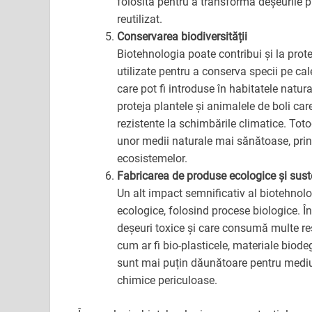
folosită pentru a transforma deșeurile p
reutilizat.
Conservarea biodiversității
Biotehnologia poate contribui și la prote
utilizate pentru a conserva specii pe cal
care pot fi introduse în habitatele natur
proteja plantele și animalele de boli ca
rezistente la schimbările climatice. Toto
unor medii naturale mai sănătoase, prin
ecosistemelor.
Fabricarea de produse ecologice și sust
Un alt impact semnificativ al biotehnol
ecologice, folosind procese biologice. Î
deșeuri toxice și care consumă multe re
cum ar fi bio-plasticele, materiale biod
sunt mai puțin dăunătoare pentru mediu 
chimice periculoase.