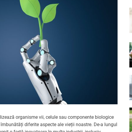
tilizează organisme vii, celule sau componente biologice
îmbunătăți diferite aspecte ale vieții noastre. De-a lungul
nit o forță inovatoare în multe industrii, inclusiv