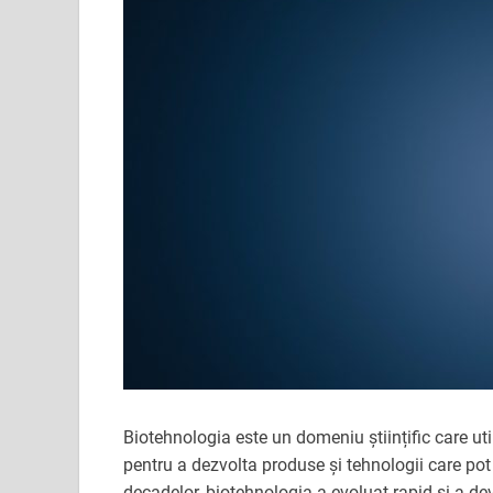
Biotehnologia este un domeniu științific care u
pentru a dezvolta produse și tehnologii care pot 
decadelor, biotehnologia a evoluat rapid și a deve