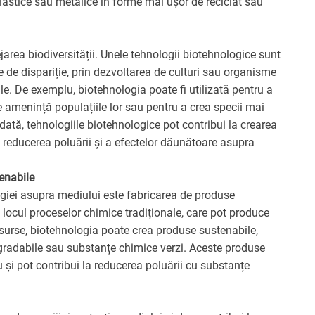
lastice sau metalice în forme mai ușor de reciclat sau
jarea biodiversității. Unele tehnologii biotehnologice sunt
e de dispariție, prin dezvoltarea de culturi sau organisme
ale. De exemplu, biotehnologia poate fi utilizată pentru a
re amenință populațiile lor sau pentru a crea specii mai
dată, tehnologiile biotehnologice pot contribui la crearea
 reducerea poluării și a efectelor dăunătoare asupra
enabile
ogiei asupra mediului este fabricarea de produse
n locul proceselor chimice tradiționale, care pot produce
surse, biotehnologia poate crea produse sustenabile,
egradabile sau substanțe chimice verzi. Aceste produse
și pot contribui la reducerea poluării cu substanțe