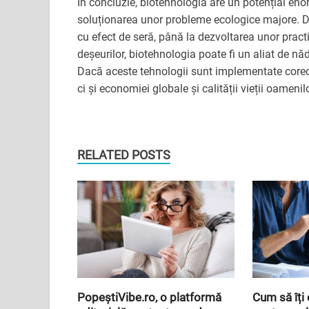
În concluzie, biotehnologia are un potențial enor
soluționarea unor probleme ecologice majore. De
cu efect de seră, până la dezvoltarea unor practi
deșeurilor, biotehnologia poate fi un aliat de n
Dacă aceste tehnologii sunt implementate corect
ci și economiei globale și calității vieții oamenilo
RELATED POSTS
PopeștiVibe.ro, o platformă
Cum să îți 