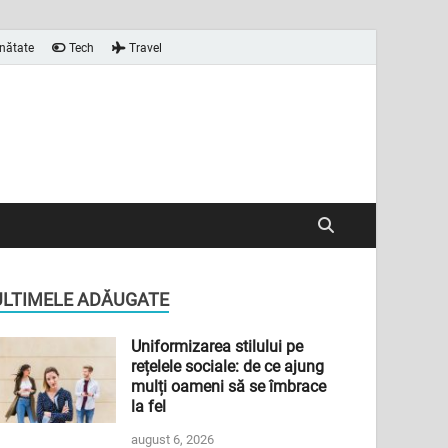
nătate
Tech
Travel
ULTIMELE ADĂUGATE
Uniformizarea stilului pe
rețelele sociale: de ce ajung
mulți oameni să se îmbrace
la fel
august 6, 2026