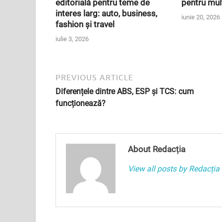
editorială pentru teme de
pentru mul
interes larg: auto, business,
iunie 20, 2026
fashion și travel
iulie 3, 2026
PREVIOUS ARTICLE
Diferențele dintre ABS, ESP și TCS: cum
funcționează?
About Redacția
View all posts by Redacți