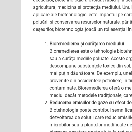
agricultura, medicina și protecția mediului. Unu
aplicare ale biotehnologiei este impactul pe ca
poluării și conservarea resurselor naturale, pân
deșeurilor, biotehnologia joacă un rol esențial î
Bioremedierea și curățarea mediului
Bioremedierea este o tehnologie biotehn
sau a curăța mediile poluate. Aceste orga
descompune substanțele toxice din sol, 
mai puțin dăunătoare. De exemplu, unele
provenite din accidentele petroliere, în 
contaminate. Bioremedierea oferă o meto
mediul decât metodele tradiționale, care
Reducerea emisiilor de gaze cu efect de
Biotehnologia poate contribui semnifica
dezvoltarea de soluții care reduc emisii
microbilor sau a plantelor modificate ge