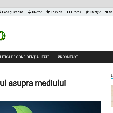
Casă și Grădină
Diverse
Fashion
Fitness
Lifestyle
Să
Dalvia
Informațiile de care ai nevoie
ITICĂ DE CONFIDENȚIALITATE
CONTACT
ul asupra mediului