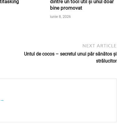
titasking
dintre un tool util și unul doar
bine promovat
iunie 8, 2026
NEXT ARTICLE
Untul de cocos – secretul unui păr sănătos și
strălucitor
a →