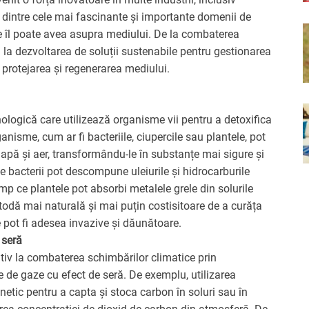
l dintre cele mai fascinante și importante domenii de
re îl poate avea asupra mediului. De la combaterea
ă la dezvoltarea de soluții sustenabile pentru gestionarea
n protejarea și regenerarea mediului.
ologică care utilizează organisme vii pentru a detoxifica
nisme, cum ar fi bacteriile, ciupercile sau plantele, pot
apă și aer, transformându-le în substanțe mai sigure și
 bacterii pot descompune uleiurile și hidrocarburile
timp ce plantele pot absorbi metalele grele din solurile
dă mai naturală și mai puțin costisitoare de a curăța
 pot fi adesea invazive și dăunătoare.
 seră
tiv la combaterea schimbărilor climatice prin
le de gaze cu efect de seră. De exemplu, utilizarea
netic pentru a capta și stoca carbon în soluri sau în