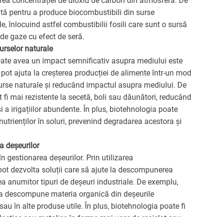
rea concentrației de dioxid de carbon din atmosferă. De
ată pentru a produce biocombustibili din surse
e, înlocuind astfel combustibilii fosili care sunt o sursă
 de gaze cu efect de seră.
urselor naturale
oate avea un impact semnificativ asupra mediului este
 pot ajuta la creșterea producției de alimente într-un mod
surse naturale și reducând impactul asupra mediului. De
 fi mai rezistente la secetă, boli sau dăunători, reducând
 și a irigațiilor abundente. În plus, biotehnologia poate
i nutrienților în soluri, prevenind degradarea acestora și
a deșeurilor
n gestionarea deșeurilor. Prin utilizarea
ot dezvolta soluții care să ajute la descompunerea
ea anumitor tipuri de deșeuri industriale. De exemplu,
u a descompune materia organică din deșeurile
u în alte produse utile. În plus, biotehnologia poate fi