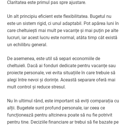
Claritatea este primul pas spre ajustare.
Un alt principiu eficient este flexibilitatea. Bugetul nu
este un sistem rigid, ci unul adaptabil. Pot apărea luni în
care cheltuiești mai mult pe vacanțe și mai puțin pe alte
lucruri, iar acest lucru este normal, atâta timp cât există
un echilibru general.
De asemenea, este util să separi economiile de
cheltuieli. Dacă ai fonduri dedicate pentru vacanțe sau
proiecte personale, vei evita situațiile în care trebuie să
alegi între nevoi și dorințe. Această separare oferă mai
mult control și reduce stresul.
Nu în ultimul rând, este important să eviți comparația cu
alții. Bugetele sunt profund personale, iar ceea ce
funcționează pentru altcineva poate să nu fie potrivit
pentru tine. Deciziile financiare ar trebui să fie bazate pe