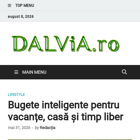
TOP MENU
august 8, 2026
Da
Inform
de car
nevoi
MAIN MENU
LIFESTYLE
Bugete inteligente pentru
vacanțe, casă și timp liber
mai 31, 2026
-
by
Redacția