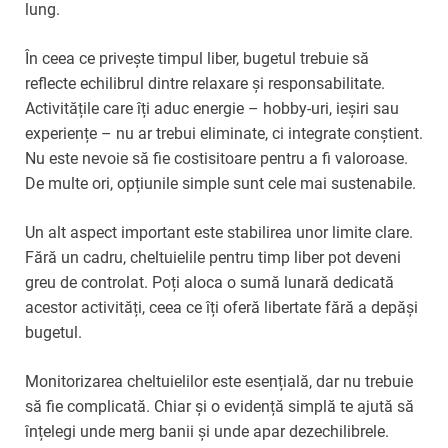
lung.
În ceea ce privește timpul liber, bugetul trebuie să
reflecte echilibrul dintre relaxare și responsabilitate.
Activitățile care îți aduc energie – hobby-uri, ieșiri sau
experiențe – nu ar trebui eliminate, ci integrate conștient.
Nu este nevoie să fie costisitoare pentru a fi valoroase.
De multe ori, opțiunile simple sunt cele mai sustenabile.
Un alt aspect important este stabilirea unor limite clare.
Fără un cadru, cheltuielile pentru timp liber pot deveni
greu de controlat. Poți aloca o sumă lunară dedicată
acestor activități, ceea ce îți oferă libertate fără a depăși
bugetul.
Monitorizarea cheltuielilor este esențială, dar nu trebuie
să fie complicată. Chiar și o evidență simplă te ajută să
înțelegi unde merg banii și unde apar dezechilibrele.