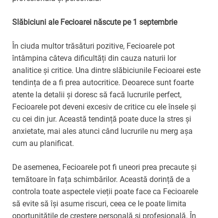
Slăbiciuni ale Fecioarei născute pe 1 septembrie
În ciuda multor trăsături pozitive, Fecioarele pot
întâmpina câteva dificultăți din cauza naturii lor
analitice și critice. Una dintre slăbiciunile Fecioarei este
tendința de a fi prea autocritice. Deoarece sunt foarte
atente la detalii și doresc să facă lucrurile perfect,
Fecioarele pot deveni excesiv de critice cu ele însele și
cu cei din jur. Această tendință poate duce la stres și
anxietate, mai ales atunci când lucrurile nu merg așa
cum au planificat.
De asemenea, Fecioarele pot fi uneori prea precaute și
temătoare în fața schimbărilor. Această dorință de a
controla toate aspectele vieții poate face ca Fecioarele
să evite să își asume riscuri, ceea ce le poate limita
oportunitățile de creștere personală și profesională. În