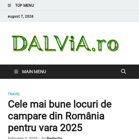
TOP MENU
august 7, 2026
Da
Inform
de car
nevoi
MAIN MENU
TRAVEL
Cele mai bune locuri de
campare din România
pentru vara 2025
februarie 3, 2025
-
by
Redacția