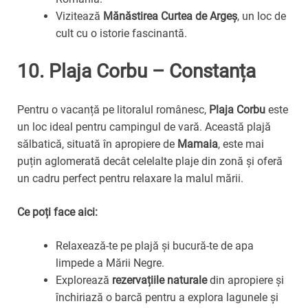
Vizitează
Mănăstirea Curtea de Argeș
, un loc de
cult cu o istorie fascinantă.
10.
Plaja Corbu – Constanța
Pentru o vacanță pe litoralul românesc,
Plaja Corbu
este
un loc ideal pentru campingul de vară. Această plajă
sălbatică, situată în apropiere de
Mamaia
, este mai
puțin aglomerată decât celelalte plaje din zonă și oferă
un cadru perfect pentru relaxare la malul mării.
Ce poți face aici:
Relaxează-te pe plajă și bucură-te de apa
limpede a Mării Negre.
Explorează
rezervațiile naturale
din apropiere și
închiriază o barcă pentru a explora lagunele și