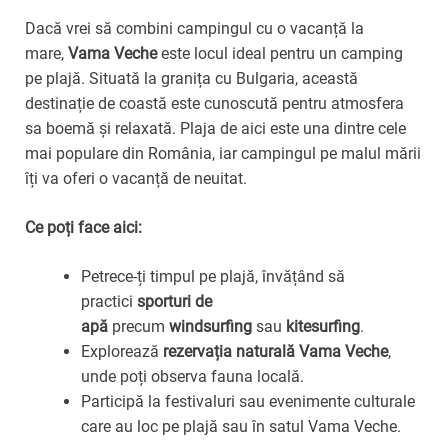
Dacă vrei să combini campingul cu o vacanță la
mare,
Vama Veche
este locul ideal pentru un camping
pe plajă. Situată la granița cu Bulgaria, această
destinație de coastă este cunoscută pentru atmosfera
sa boemă și relaxată. Plaja de aici este una dintre cele
mai populare din România, iar campingul pe malul mării
îți va oferi o vacanță de neuitat.
Ce poți face aici:
Petrece-ți timpul pe plajă, învățând să
practici
sporturi de
apă
precum
windsurfing
sau
kitesurfing
.
Explorează
rezervația naturală Vama Veche
,
unde poți observa fauna locală.
Participă la festivaluri sau evenimente culturale
care au loc pe plajă sau în satul Vama Veche.