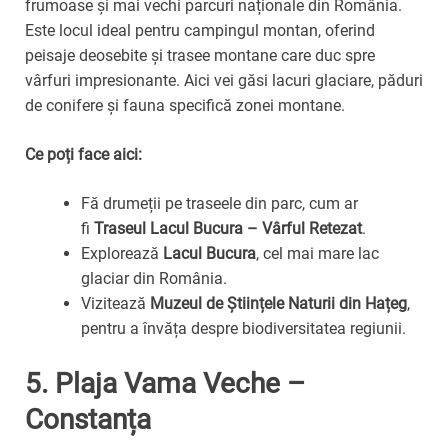
frumoase și mai vechi parcuri naționale din România.
Este locul ideal pentru campingul montan, oferind
peisaje deosebite și trasee montane care duc spre
vârfuri impresionante. Aici vei găsi lacuri glaciare, păduri
de conifere și fauna specifică zonei montane.
Ce poți face aici:
Fă drumeții pe traseele din parc, cum ar
fi
Traseul Lacul Bucura – Vârful Retezat
.
Explorează
Lacul Bucura
, cel mai mare lac
glaciar din România.
Vizitează
Muzeul de Științele Naturii din Hațeg
,
pentru a învăța despre biodiversitatea regiunii.
5.
Plaja Vama Veche –
Constanța