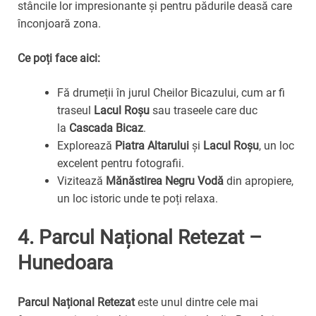
stâncile lor impresionante și pentru pădurile deasă care
înconjoară zona.
Ce poți face aici:
Fă drumeții în jurul Cheilor Bicazului, cum ar fi
traseul
Lacul Roșu
sau traseele care duc
la
Cascada Bicaz
.
Explorează
Piatra Altarului
și
Lacul Roșu
, un loc
excelent pentru fotografii.
Vizitează
Mănăstirea Negru Vodă
din apropiere,
un loc istoric unde te poți relaxa.
4.
Parcul Național Retezat –
Hunedoara
Parcul Național Retezat
este unul dintre cele mai