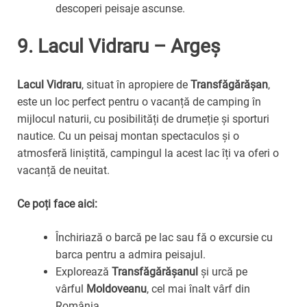
descoperi peisaje ascunse.
9.
Lacul Vidraru – Argeș
Lacul Vidraru
, situat în apropiere de
Transfăgărășan
,
este un loc perfect pentru o vacanță de camping în
mijlocul naturii, cu posibilități de drumeție și sporturi
nautice. Cu un peisaj montan spectaculos și o
atmosferă liniștită, campingul la acest lac îți va oferi o
vacanță de neuitat.
Ce poți face aici:
Închiriază o barcă pe lac sau fă o excursie cu
barca pentru a admira peisajul.
Explorează
Transfăgărășanul
și urcă pe
vârful
Moldoveanu
, cel mai înalt vârf din
România.