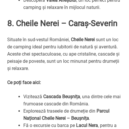
Descoperă
Valea Arieșului
, un loc perfect pentru
camping și relaxare în mijlocul naturii.
8.
Cheile Nerei – Caraș-Severin
Situate în sud-vestul României,
Cheile Nerei
sunt un loc
de camping ideal pentru iubitorii de natură și aventură.
Aceste chei spectaculoase, cu ape cristaline, cascade și
peisaje de poveste, sunt un loc minunat pentru drumeții
și relaxare.
Ce poți face aici:
Vizitează
Cascada Beușnița
, una dintre cele mai
frumoase cascade din România.
Explorează traseele de drumeție din
Parcul
Național Cheile Nerei – Beușnița
.
Fă o excursie cu barca pe
Lacul Nera
, pentru a