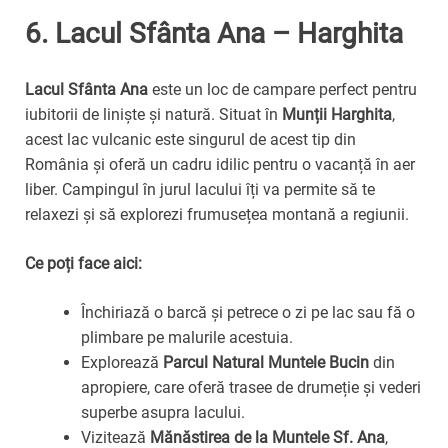
6.
Lacul Sfânta Ana – Harghita
Lacul Sfânta Ana
este un loc de campare perfect pentru
iubitorii de liniște și natură. Situat în
Munții Harghita
,
acest lac vulcanic este singurul de acest tip din
România și oferă un cadru idilic pentru o vacanță în aer
liber. Campingul în jurul lacului îți va permite să te
relaxezi și să explorezi frumusețea montană a regiunii.
Ce poți face aici:
Închiriază o barcă și petrece o zi pe lac sau fă o
plimbare pe malurile acestuia.
Explorează
Parcul Natural Muntele Bucin
din
apropiere, care oferă trasee de drumeție și vederi
superbe asupra lacului.
Vizitează
Mănăstirea de la Muntele Sf. Ana
,