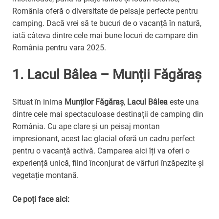
România oferă o diversitate de peisaje perfecte pentru
camping. Dacă vrei să te bucuri de o vacanță în natură,
iată câteva dintre cele mai bune locuri de campare din
România pentru vara 2025.
1.
Lacul Bâlea – Munții Făgăraș
Situat în inima
Munților Făgăraș
,
Lacul Bâlea
este una
dintre cele mai spectaculoase destinații de camping din
România. Cu ape clare și un peisaj montan
impresionant, acest lac glacial oferă un cadru perfect
pentru o vacanță activă. Camparea aici îți va oferi o
experiență unică, fiind înconjurat de vârfuri înzăpezite și
vegetație montană.
Ce poți face aici: