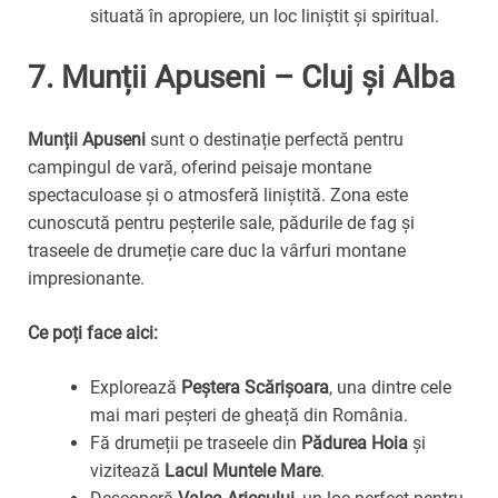
situată în apropiere, un loc liniștit și spiritual.
7.
Munții Apuseni – Cluj și Alba
Munții Apuseni
sunt o destinație perfectă pentru
campingul de vară, oferind peisaje montane
spectaculoase și o atmosferă liniștită. Zona este
cunoscută pentru peșterile sale, pădurile de fag și
traseele de drumeție care duc la vârfuri montane
impresionante.
Ce poți face aici:
Explorează
Peștera Scărișoara
, una dintre cele
mai mari peșteri de gheață din România.
Fă drumeții pe traseele din
Pădurea Hoia
și
vizitează
Lacul Muntele Mare
.