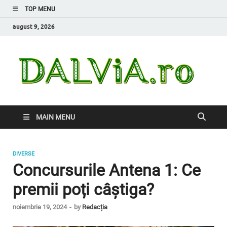
TOP MENU
august 9, 2026
Da
Inform
de car
nevoi
MAIN MENU
DIVERSE
Concursurile Antena 1: Ce
premii poți câștiga?
noiembrie 19, 2024
-
by
Redacția