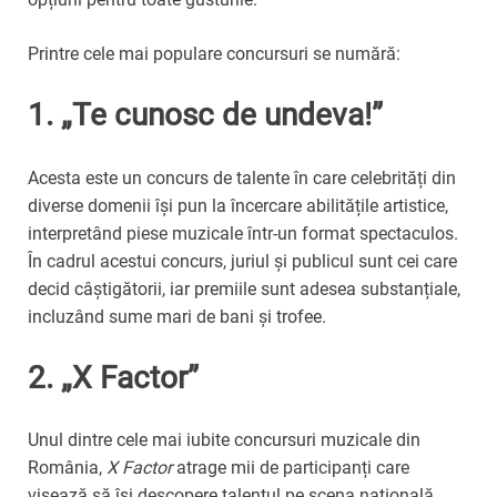
Printre cele mai populare concursuri se numără:
1.
„Te cunosc de undeva!”
Acesta este un concurs de talente în care celebrități din
diverse domenii își pun la încercare abilitățile artistice,
interpretând piese muzicale într-un format spectaculos.
În cadrul acestui concurs, juriul și publicul sunt cei care
decid câștigătorii, iar premiile sunt adesea substanțiale,
incluzând sume mari de bani și trofee.
2.
„X Factor”
Unul dintre cele mai iubite concursuri muzicale din
România,
X Factor
atrage mii de participanți care
visează să își descopere talentul pe scena națională.