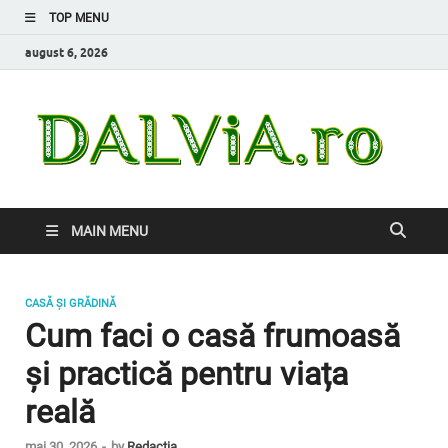
TOP MENU
august 6, 2026
Da
Inform
de car
nevoi
MAIN MENU
CASĂ ȘI GRĂDINĂ
Cum faci o casă frumoasă
și practică pentru viața
reală
mai 30, 2026
-
by
Redacția