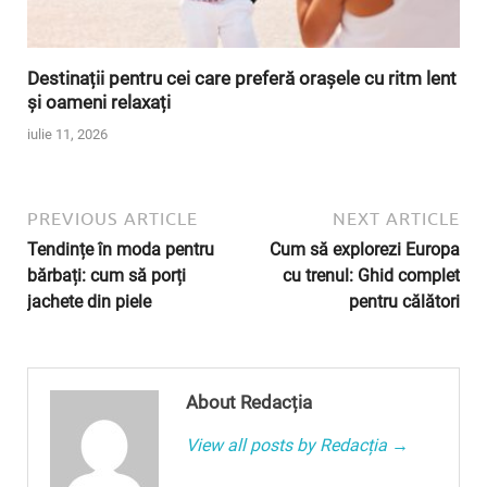
Destinații pentru cei care preferă orașele cu ritm lent
și oameni relaxați
iulie 11, 2026
PREVIOUS ARTICLE
NEXT ARTICLE
Tendințe în moda pentru
Cum să explorezi Europa
bărbați: cum să porți
cu trenul: Ghid complet
jachete din piele
pentru călători
About Redacția
View all posts by Redacția →