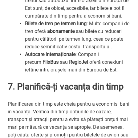
trenul sau autobuzul între orașele din Europa de
Est sunt, de obicei, accesibile, iar biletele pot fi
cumpărate din timp pentru a economisi bani.
Bilete de tren pe termen lung
: Multe companii de
tren oferă
abonamente
sau bilete cu reduceri
pentru călătorii pe termen lung, ceea ce poate
reduce semnificativ costul transportului.
Autocare internaționale
: Companii
precum
FlixBus
sau
RegioJet
oferă conexiuni
ieftine între orașele mari din Europa de Est.
7.
Planifică-ți vacanța din timp
Planificarea din timp este cheia pentru a economisi bani
în vacanță. Verifică din timp opțiunile de cazare,
transport și atracții pentru a evita să plătești prețuri mai
mari pe măsură ce vacanța se apropie. De asemenea,
poți căuta oferte și promoții pentru biletele de avion sau