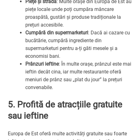
Piețe și stradă
: Multe orașe din Europa de Est au
piețe locale unde poți cumpăra mâncare
proaspătă, gustări și produse tradiționale la
prețuri accesibile.
Cumpără din supermarketuri
: Dacă ai cazare cu
bucătărie, cumpără ingrediente din
supermarketuri pentru a-ți găti mesele și a
economisi bani.
Prânzuri ieftine
: În multe orașe, prânzul este mai
ieftin decât cina, iar multe restaurante oferă
meniuri de prânz sau „plat du jour” la prețuri
convenabile.
5.
Profită de atracțiile gratuite
sau ieftine
Europa de Est oferă multe activități gratuite sau foarte