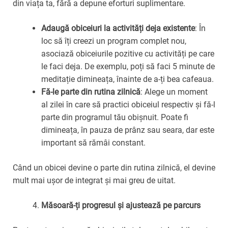
din viața ta, fără a depune eforturi suplimentare.
Adaugă obiceiuri la activități deja existente
: În
loc să îți creezi un program complet nou,
asociază obiceiurile pozitive cu activități pe care
le faci deja. De exemplu, poți să faci 5 minute de
meditație dimineața, înainte de a-ți bea cafeaua.
Fă-le parte din rutina zilnică
: Alege un moment
al zilei în care să practici obiceiul respectiv și fă-l
parte din programul tău obișnuit. Poate fi
dimineața, în pauza de prânz sau seara, dar este
important să rămâi constant.
Când un obicei devine o parte din rutina zilnică, el devine
mult mai ușor de integrat și mai greu de uitat.
Măsoară-ți progresul și ajustează pe parcurs