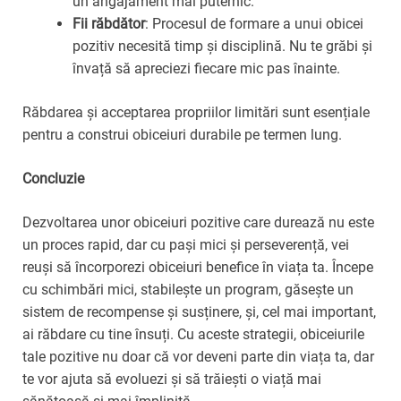
un angajament mai puternic.
Fii răbdător
: Procesul de formare a unui obicei
pozitiv necesită timp și disciplină. Nu te grăbi și
învață să apreciezi fiecare mic pas înainte.
Răbdarea și acceptarea propriilor limitări sunt esențiale
pentru a construi obiceiuri durabile pe termen lung.
Concluzie
Dezvoltarea unor obiceiuri pozitive care durează nu este
un proces rapid, dar cu pași mici și perseverență, vei
reuși să încorporezi obiceiuri benefice în viața ta. Începe
cu schimbări mici, stabilește un program, găsește un
sistem de recompense și susținere, și, cel mai important,
ai răbdare cu tine însuți. Cu aceste strategii, obiceiurile
tale pozitive nu doar că vor deveni parte din viața ta, dar
te vor ajuta să evoluezi și să trăiești o viață mai