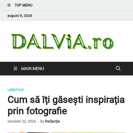
TOP MENU
august 9, 2026
Da
Inform
de car
nevoi
MAIN MENU
LIFESTYLE
Cum să îți găsești inspirația
prin fotografie
ianuarie 22, 2026
-
by
Redacția