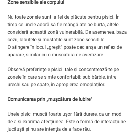
Zone sensibile ale corpului
Nu toate zonele sunt la fel de plăcute pentru pisici. În
timp ce unele adoră să fie mângâiate pe burtă, altele
consideră această zonă vulnerabilă. De asemenea, baza
cozii, lăbuțele și mustățile sunt zone sensibile.
O atingere în locul „greșit” poate declanșa un reflex de
apărare, similar cu o mușcătură de avertizare.
Observă preferințele pisicii tale și concentrează-te pe
zonele în care se simte confortabil: sub bărbie, între
urechi sau pe spate, în apropierea omoplaților.
Comunicarea prin „mușcătura de iubire”
Unele pisici mușcă foarte ușor, fără durere, ca un mod
de a-și exprima afecțiunea. Este o formă de interacțiune
jucăușă și nu are intenția de a face rău.