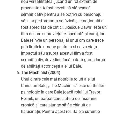
nou versatilitatea, jucând un rol extrem de
provocator. A fost nevoit să slăbească
semnificativ pentru a se potrivi cu personajul
său, iar performanța sa fizică și emoțională a
fost apreciată de critici. „Rescue Dawn” este un
film despre supraviețuire, speranță și curaj, iar
Bale reînvie un personaj al unui om care trece
prin limitele umane pentru a-și salva viața.
Impactul său asupra acestui film a fost
semnificativ, dovedind încă o dată gama largă
de abilități actoricești ale lui Bale.
The Machinist (2004)
Unul dintre cele mai notabile roluri ale lui
Christian Bale, „The Machinist” este un thriller
psihologic în care Bale joacă rolul lui Trevor
Reznik, un bărbat care suferă de insomnie
cronică și care ajunge să fie chinuit de
halucinații. Pentru acest rol, Bale a suferit o