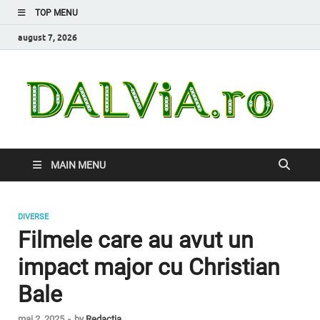
TOP MENU
august 7, 2026
Da
Inform
de car
nevoi
MAIN MENU
DIVERSE
Filmele care au avut un
impact major cu Christian
Bale
mai 2, 2025
-
by
Redacția