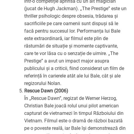
într-o competiție aprinsă cu un alt magician
(jucat de Hugh Jackman). „The Prestige” este un
thriller psihologic despre obsesia, trădarea și
sacrificiile pe care oamenii sunt dispuși să le
facă pentru succesul lor. Performanța lui Bale
este extraordinară, iar filmul este plin de
răsturnări de situație și momente captivante,
care te vor lăsa cu o senzație de uimire. „The
Prestige” a avut un impact major asupra
publicului și a criticii, fiind considerat un film de
referință în carierele atât ale lui Bale, cât și ale
regizorului Nolan.
Rescue Dawn (2006)
În „Rescue Dawn”, regizat de Werner Herzog,
Christian Bale joacă rolul unui pilot american
capturat de vietnamezi în timpul Războiului din
Vietnam. Filmul este o dramă de război bazată
pe o poveste reală, iar Bale își demonstrează din