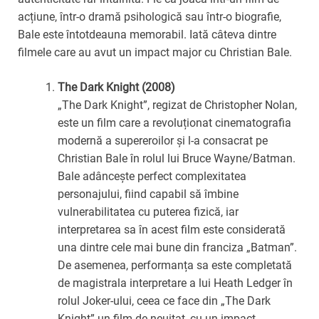
acțiune, într-o dramă psihologică sau într-o biografie,
Bale este întotdeauna memorabil. Iată câteva dintre
filmele care au avut un impact major cu Christian Bale.
The Dark Knight (2008)
„The Dark Knight”, regizat de Christopher Nolan,
este un film care a revoluționat cinematografia
modernă a supereroilor și l-a consacrat pe
Christian Bale în rolul lui Bruce Wayne/Batman.
Bale adâncește perfect complexitatea
personajului, fiind capabil să îmbine
vulnerabilitatea cu puterea fizică, iar
interpretarea sa în acest film este considerată
una dintre cele mai bune din franciza „Batman”.
De asemenea, performanța sa este completată
de magistrala interpretare a lui Heath Ledger în
rolul Joker-ului, ceea ce face din „The Dark
Knight” un film de neuitat, cu un impact