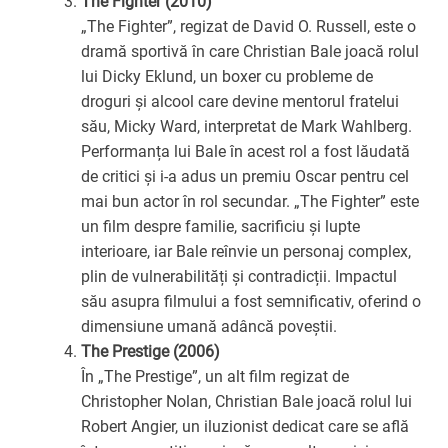
The Fighter (2010)
„The Fighter”, regizat de David O. Russell, este o
dramă sportivă în care Christian Bale joacă rolul
lui Dicky Eklund, un boxer cu probleme de
droguri și alcool care devine mentorul fratelui
său, Micky Ward, interpretat de Mark Wahlberg.
Performanța lui Bale în acest rol a fost lăudată
de critici și i-a adus un premiu Oscar pentru cel
mai bun actor în rol secundar. „The Fighter” este
un film despre familie, sacrificiu și lupte
interioare, iar Bale reînvie un personaj complex,
plin de vulnerabilități și contradicții. Impactul
său asupra filmului a fost semnificativ, oferind o
dimensiune umană adâncă poveștii.
The Prestige (2006)
În „The Prestige”, un alt film regizat de
Christopher Nolan, Christian Bale joacă rolul lui
Robert Angier, un iluzionist dedicat care se află