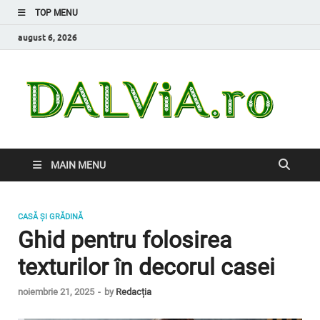
TOP MENU
august 6, 2026
Da
Inform
de car
nevoi
MAIN MENU
CASĂ ȘI GRĂDINĂ
Ghid pentru folosirea
texturilor în decorul casei
noiembrie 21, 2025
-
by
Redacția