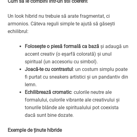
Cum să le combini într-un stil coerent
Un look hibrid nu trebuie să arate fragmentat, ci
armonios. Câteva reguli simple te ajută să găsești
echilibrul:
Folosește o piesă formală ca bază
și adaugă un
accent creativ (o eșarfă colorată) și unul
spiritual (un accesoriu cu simbol).
Joacă-te cu contrastul
: un costum simplu poate
fi purtat cu sneakers artistici și un pandantiv din
lemn.
Echilibrează cromatic
: culorile neutre ale
formalului, culorile vibrante ale creativului și
tonurile blânde ale spiritualului pot coexista
dacă sunt bine dozate.
Exemple de ținute hibride