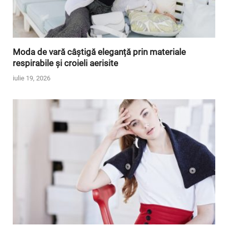
Moda de vară câștigă eleganță prin materiale
respirabile și croieli aerisite
iulie 19, 2026