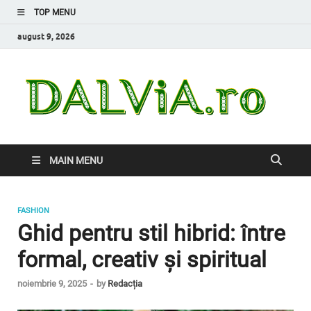
TOP MENU
august 9, 2026
Da
Inform
de car
nevoi
MAIN MENU
FASHION
Ghid pentru stil hibrid: între
formal, creativ și spiritual
noiembrie 9, 2025
-
by
Redacția