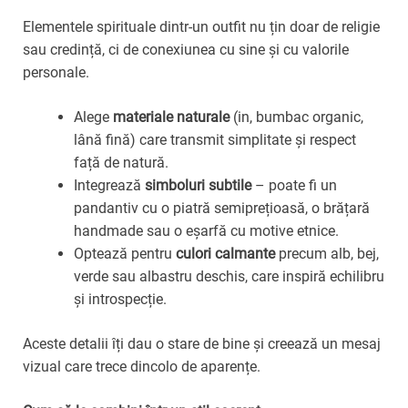
Elementele spirituale dintr-un outfit nu țin doar de religie
sau credință, ci de conexiunea cu sine și cu valorile
personale.
Alege
materiale naturale
(in, bumbac organic,
lână fină) care transmit simplitate și respect
față de natură.
Integrează
simboluri subtile
– poate fi un
pandantiv cu o piatră semiprețioasă, o brățară
handmade sau o eșarfă cu motive etnice.
Optează pentru
culori calmante
precum alb, bej,
verde sau albastru deschis, care inspiră echilibru
și introspecție.
Aceste detalii îți dau o stare de bine și creează un mesaj
vizual care trece dincolo de aparențe.