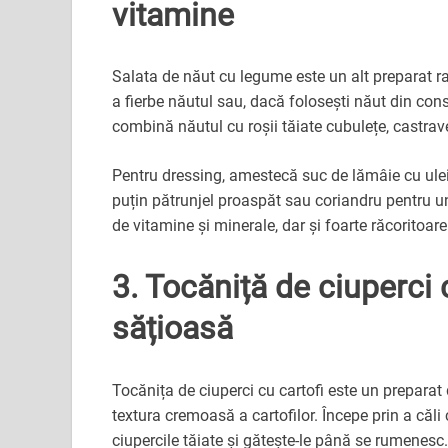
vitamine
Salata de năut cu legume este un alt preparat rap
a fierbe năutul sau, dacă folosești năut din conse
combină năutul cu roșii tăiate cubulețe, castrave
Pentru dressing, amestecă suc de lămâie cu ulei
puțin pătrunjel proaspăt sau coriandru pentru u
de vitamine și minerale, dar și foarte răcoritoar
3. Tocăniță de ciuperci 
sățioasă
Tocănița de ciuperci cu cartofi este un prepara
textura cremoasă a cartofilor. Începe prin a căli 
ciupercile tăiate și gătește-le până se rumenesc.