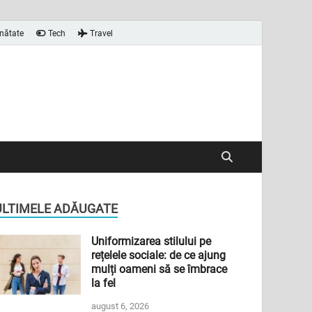
nătate
Tech
Travel
ULTIMELE ADĂUGATE
Uniformizarea stilului pe
rețelele sociale: de ce ajung
mulți oameni să se îmbrace
la fel
august 6, 2026