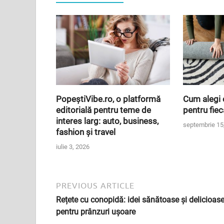
PopeștiVibe.ro, o platformă
Cum alegi 
editorială pentru teme de
pentru fie
interes larg: auto, business,
septembrie 15
fashion și travel
iulie 3, 2026
PREVIOUS ARTICLE
Rețete cu conopidă: idei sănătoase și delicioas
pentru prânzuri ușoare