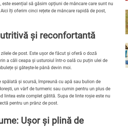
, este esențial să găsim opțiuni de mâncare care sunt nu
 Aici îți oferim cinci rețete de mâncare rapidă de post,
utritivă și reconfortantă
 zilele de post. Este ușor de făcut și oferă o doză
in a căli ceapa și usturoiul într-o oală cu puțin ulei de
ubulețe și gătește-le până devin moi.
e spălată și scursă, împreună cu apă sau bulion de
orești, un vârf de turmeric sau cumin pentru un plus de
 lintea este complet gătită. Supa de linte roșie este nu
rfectă pentru un prânz de post.
ume: Ușor și plină de