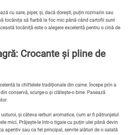
ază cu sare, piper, și, dacă dorești, puțin rozmarin sau
 tocănița să fiarbă la foc mic până când cartofii sunt
 Această tocăniță este o alegere excelentă pentru o cină de
agră: Crocante și pline de
elentă la chiftelele tradiționale din carne. Începe prin a
 din conservă, scurge-o și clătește-o bine. Pasează
tor.
turoi, și câteva ierburi aromatice, cum ar fi pătrunjelul
e mici. Prăjește-le într-o tigaie cu puțin ulei până devin
a aperitiv sau ca fel principal, servite alături de o salată