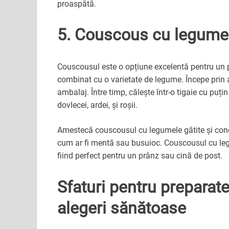
proaspătă.
5. Couscous cu legume: 
Couscousul este o opțiune excelentă pentru un pr
combinat cu o varietate de legume. Începe prin 
ambalaj. Între timp, călește într-o tigaie cu puți
dovlecei, ardei, și roșii.
Amestecă couscousul cu legumele gătite și condi
cum ar fi mentă sau busuioc. Couscousul cu legu
fiind perfect pentru un prânz sau cină de post.
Sfaturi pentru preparat
alegeri sănătoase