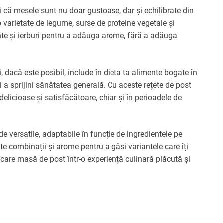
i că mesele sunt nu doar gustoase, dar și echilibrate din
o varietate de legume, surse de proteine vegetale și
nte și ierburi pentru a adăuga arome, fără a adăuga
 dacă este posibil, include în dieta ta alimente bogate în
 a sprijini sănătatea generală. Cu aceste rețete de post
delicioase și satisfăcătoare, chiar și în perioadele de
de versatile, adaptabile în funcție de ingredientele pe
te combinații și arome pentru a găsi variantele care îți
iecare masă de post într-o experiență culinară plăcută și