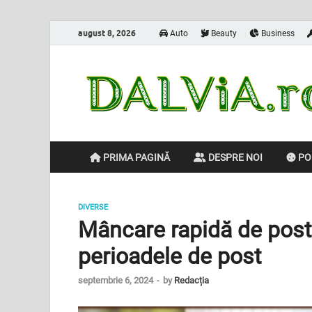
august 8, 2026
Auto
Beauty
Business
PRIMA PAGINĂ
DESPRE NOI
POL
DIVERSE
Mâncare rapidă de post:
perioadele de post
septembrie 6, 2024
-
by
Redacția