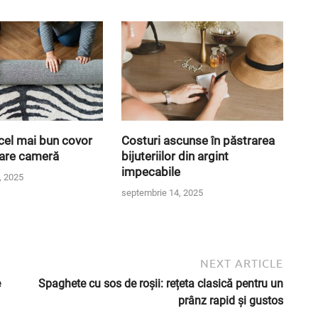
cel mai bun covor
Costuri ascunse în păstrarea
care cameră
bijuteriilor din argint
impecabile
, 2025
septembrie 14, 2025
NEXT ARTICLE
e
Spaghete cu sos de roșii: rețeta clasică pentru un
prânz rapid și gustos