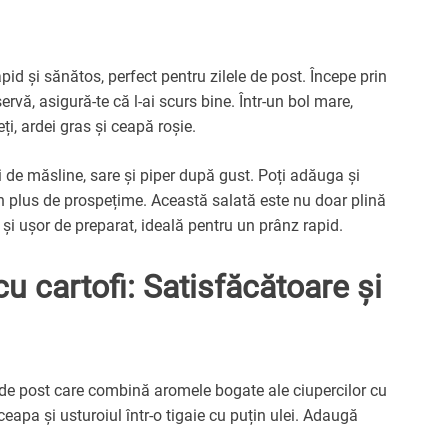
id și sănătos, perfect pentru zilele de post. Începe prin
rvă, asigură-te că l-ai scurs bine. Într-un bol mare,
ți, ardei gras și ceapă roșie.
 de măsline, sare și piper după gust. Poți adăuga și
n plus de prospețime. Această salată este nu doar plină
e și ușor de preparat, ideală pentru un prânz rapid.
cu cartofi: Satisfăcătoare și
t de post care combină aromele bogate ale ciupercilor cu
ceapa și usturoiul într-o tigaie cu puțin ulei. Adaugă