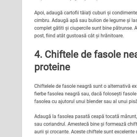
Apoi, adaugă cartofii tăiați cuburi și condimente
cimbru. Adaugă apă sau bulion de legume și lasă
complet gătiti și ciupercile sunt bine pătrunse.
post, fiind atât gustoasă cât și hrănitoare.
4. Chiftele de fasole ne
proteine
Chiftelele de fasole neagră sunt o alternativă exc
fierbe fasolea neagră sau, dacă folosești fasole
fasolea cu ajutorul unui blender sau al unui pisă
Adaugă la fasolea pasată ceapă tocată mărunt, us
sau coriandrul. Amestecă bine și formează chiftel
aurii și crocante. Aceste chiftele sunt excelente c