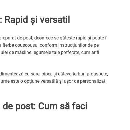
Rapid și versatil
eparat de post, deoarece se gătește rapid și poate fi
a fierbe couscousul conform instrucțiunilor de pe
n ulei de măsline legumele tale preferate, cum ar fi
mentează cu sare, piper, și câteva ierburi proaspete,
me este o opțiune versatilă și ușor de personalizat,
e de post: Cum să faci