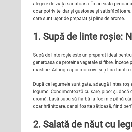
alegere de viață sănătoasă. În această perioadă
doar potrivite, dar și gustoase și satisfăcătoare.
care sunt ușor de preparat și pline de arome.
1. Supă de linte roșie: N
Supă de linte roșie este un preparat ideal pentru
generoasă de proteine vegetale și fibre. Începe pr
măsline. Adaugă apoi morcovii și țelina tăiați c
După ce legumele sunt gata, adaugă lintea roși
legume. Condimentează cu sare, piper și, dacă d
aromă. Lasă supa să fiarbă la foc mic până când
doar hrănitoare, dar și foarte sățioasă, fiind pe
2. Salată de năut cu leg