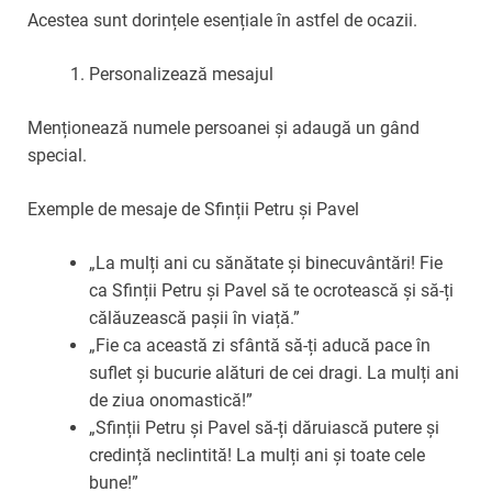
Acestea sunt dorințele esențiale în astfel de ocazii.
Personalizează mesajul
Menționează numele persoanei și adaugă un gând
special.
Exemple de mesaje de Sfinții Petru și Pavel
„La mulți ani cu sănătate și binecuvântări! Fie
ca Sfinții Petru și Pavel să te ocrotească și să-ți
călăuzească pașii în viață.”
„Fie ca această zi sfântă să-ți aducă pace în
suflet și bucurie alături de cei dragi. La mulți ani
de ziua onomastică!”
„Sfinții Petru și Pavel să-ți dăruiască putere și
credință neclintită! La mulți ani și toate cele
bune!”