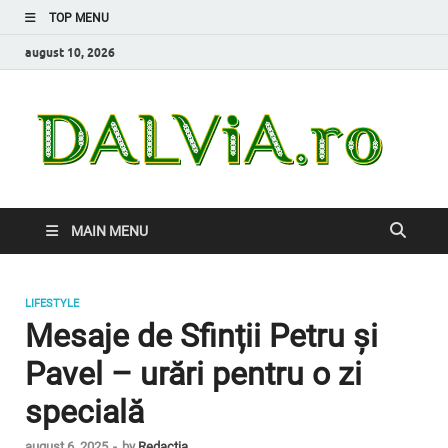
TOP MENU
august 10, 2026
Da
Inform
de car
nevoi
MAIN MENU
LIFESTYLE
Mesaje de Sfinții Petru și
Pavel – urări pentru o zi
specială
august 6, 2025
-
by
Redacția