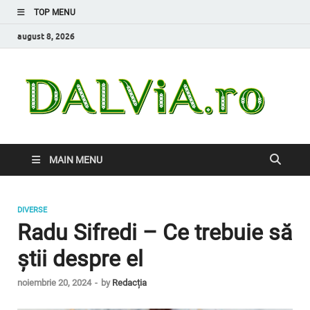
TOP MENU
august 8, 2026
Da
Inform
de car
nevoi
MAIN MENU
DIVERSE
Radu Sifredi – Ce trebuie să
știi despre el
noiembrie 20, 2024
-
by
Redacția