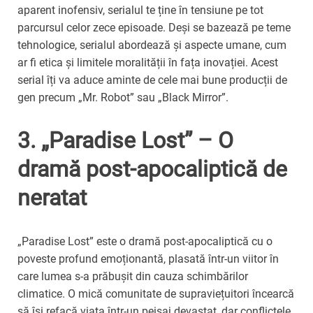
aparent inofensiv, serialul te ține în tensiune pe tot
parcursul celor zece episoade. Deși se bazează pe teme
tehnologice, serialul abordează și aspecte umane, cum
ar fi etica și limitele moralității în fața inovației. Acest
serial îți va aduce aminte de cele mai bune producții de
gen precum „Mr. Robot” sau „Black Mirror”.
3. „Paradise Lost” – O
dramă post-apocaliptică de
neratat
„Paradise Lost” este o dramă post-apocaliptică cu o
poveste profund emoționantă, plasată într-un viitor în
care lumea s-a prăbușit din cauza schimbărilor
climatice. O mică comunitate de supraviețuitori încearcă
să își refacă viața într-un peisaj devastat, dar conflictele