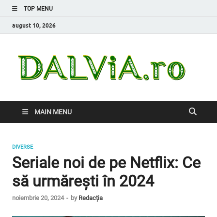
TOP MENU
august 10, 2026
Da
Inform
de car
nevoi
MAIN MENU
DIVERSE
Seriale noi de pe Netflix: Ce
să urmărești în 2024
noiembrie 20, 2024
-
by
Redacția