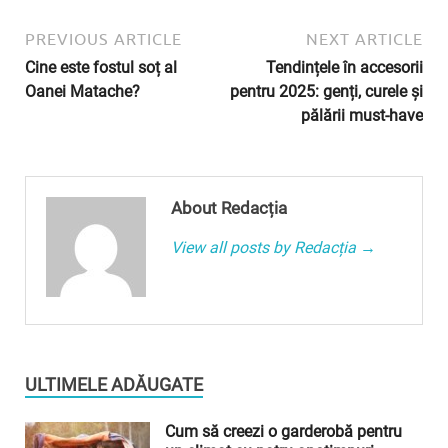
PREVIOUS ARTICLE
NEXT ARTICLE
Cine este fostul soț al
Tendințele în accesorii
Oanei Matache?
pentru 2025: genți, curele și
pălării must-have
About Redacția
View all posts by Redacția →
ULTIMELE ADĂUGATE
Cum să creezi o garderobă pentru