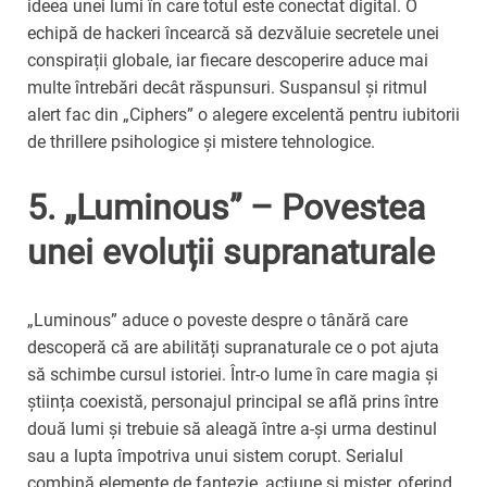
ideea unei lumi în care totul este conectat digital. O
echipă de hackeri încearcă să dezvăluie secretele unei
conspirații globale, iar fiecare descoperire aduce mai
multe întrebări decât răspunsuri. Suspansul și ritmul
alert fac din „Ciphers” o alegere excelentă pentru iubitorii
de thrillere psihologice și mistere tehnologice.
5. „Luminous” – Povestea
unei evoluții supranaturale
„Luminous” aduce o poveste despre o tânără care
descoperă că are abilități supranaturale ce o pot ajuta
să schimbe cursul istoriei. Într-o lume în care magia și
știința coexistă, personajul principal se află prins între
două lumi și trebuie să aleagă între a-și urma destinul
sau a lupta împotriva unui sistem corupt. Serialul
combină elemente de fantezie, acțiune și mister, oferind