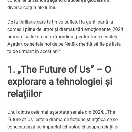
condițiile umane, atrăgând o audiență globală din
diverse colțuri ale lumii.
De la thriller-e care te țin cu sufletul la gură, până la
comedii pline de umor și dramatizări emoționante, 2024
promite să fie un an extraordinar pentru fanii serialelor.
Așadar, ce seriale noi de pe Netflix merită să fie pe lista
ta de urmărit în acest an?
1. „The Future of Us” – O
explorare a tehnologiei și
relațiilor
Unul dintre cele mai așteptate seriale din 2024, „The
Future of Us” este o dramă de ficțiune științifică ce se
concentrează pe impactul tehnologiei asupra relațiilor