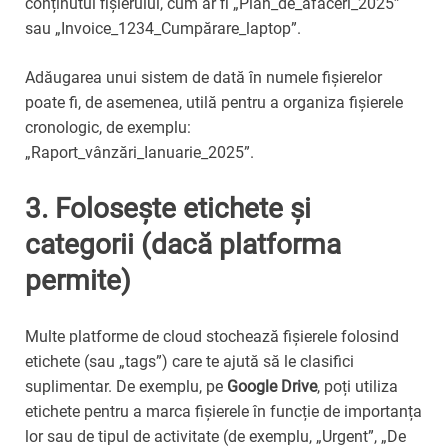
conținutul fișierului, cum ar fi „Plan_de_afaceri_2025”
sau „Invoice_1234_Cumpărare_laptop”.
Adăugarea unui sistem de dată în numele fișierelor
poate fi, de asemenea, utilă pentru a organiza fișierele
cronologic, de exemplu:
„Raport_vânzări_Ianuarie_2025”.
3. Folosește etichete și
categorii (dacă platforma
permite)
Multe platforme de cloud stochează fișierele folosind
etichete (sau „tags”) care te ajută să le clasifici
suplimentar. De exemplu, pe
Google Drive
, poți utiliza
etichete pentru a marca fișierele în funcție de importanța
lor sau de tipul de activitate (de exemplu, „Urgent”, „De