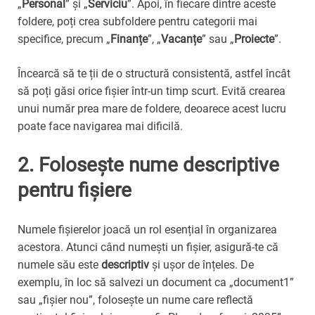
„
Personal
” și „
Serviciu
”. Apoi, în fiecare dintre aceste
foldere, poți crea subfoldere pentru categorii mai
specifice, precum „
Finanțe
”, „
Vacanțe
” sau „
Proiecte
”.
Încearcă să te ții de o structură consistentă, astfel încât
să poți găsi orice fișier într-un timp scurt. Evită crearea
unui număr prea mare de foldere, deoarece acest lucru
poate face navigarea mai dificilă.
2. Folosește nume descriptive
pentru fișiere
Numele fișierelor joacă un rol esențial în organizarea
acestora. Atunci când numești un fișier, asigură-te că
numele său este
descriptiv
și ușor de înțeles. De
exemplu, în loc să salvezi un document ca „document1”
sau „fișier nou”, folosește un nume care reflectă