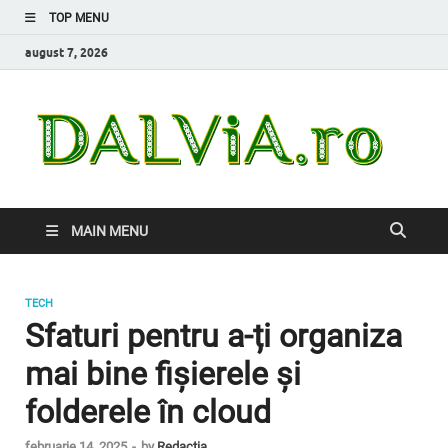
TOP MENU
august 7, 2026
Da
Inform
de car
nevoi
MAIN MENU
TECH
Sfaturi pentru a-ți organiza
mai bine fișierele și
folderele în cloud
februarie 14, 2025
-
by
Redacția