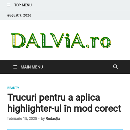
TOP MENU
august 7, 2026
Da
Inform
de car
nevoi
MAIN MENU
BEAUTY
Trucuri pentru a aplica
highlighter-ul în mod corect
februarie 15, 2025
-
by
Redacția