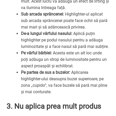
mult. Acest lucru va adăuga un efect de lifting și
va ilumina întreaga față.
Sub arcada sprâncenei:
Highlighter-ul aplicat
sub arcada sprâncenei poate face ochii să pară
mai mari și să adâncească privirea.
De-a lungul vârfului nasului:
Aplică puțin
highlighter pe podul nasului pentru a adăuga
luminozitate și a face nasul să pară mai subțire.
Pe vârful bărbiei:
Acesta este un alt loc unde
poți adăuga un strop de luminositate pentru un
aspect proaspăt și echilibrat.
Pe partea de sus a buzelor:
Aplicarea
highlighter-ului deasupra buzei superioare, pe
zona „cupido”, va face buzele să pară mai pline
și mai conturate.
3. Nu aplica prea mult produs