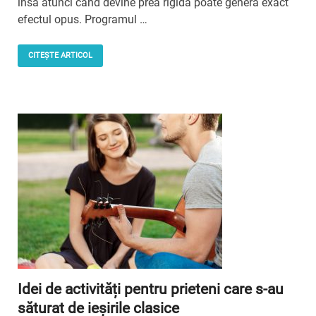
însă atunci când devine prea rigidă poate genera exact
efectul opus. Programul …
CITEȘTE ARTICOL
Idei de activități pentru prieteni care s-au
săturat de ieșirile clasice