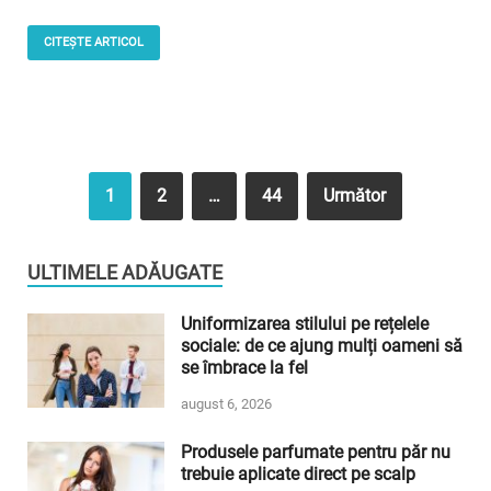
CITEȘTE ARTICOL
1
2
…
44
Următor
ULTIMELE ADĂUGATE
Uniformizarea stilului pe rețelele
sociale: de ce ajung mulți oameni să
se îmbrace la fel
august 6, 2026
Produsele parfumate pentru păr nu
trebuie aplicate direct pe scalp