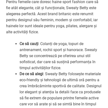
Pentru femeile care doresc haine sport fashion care să
fie atât elegante, cât și funcționale, Sweaty Betty este
alegerea perfectă. Acest brand britanic este renumit
pentru designul său feminin, modern și confortabil, iar
hainele lor sunt ideale pentru yoga, pilates, alergare și
alte activități fizice.
Ce să cauți
: Colanți de yoga, topuri de
antrenament, rochii sport și hanorace. Sweaty
Betty se concentrează pe oferirea unui stil
sofisticat, dar care să susțină performanța în
timpul activităților fizice.
De ce să alegi
: Sweaty Betty folosește materiale
eco-friendly și tehnologii de ultimă oră pentru a
crea îmbrăcăminte sportivă de calitate. Designul
lor elegant și atenția la detalii face ca produsele
să fie extrem de populare printre femeile active
care vor să arate și să se simtă bine în timpul