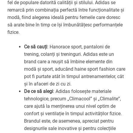
fel de populare datorită calității și stilului. Adidas se
remarcă prin combinația perfectă între funcționalitate și
modă, fiind alegerea ideală pentru femeile care doresc
să arate bine în timp ce își îmbunătățesc performanțele
fizice.
Ce să cauți
: Hanorace sport, pantaloni de
trening, colanți și treninguri. Adidas este un
brand care a reușit să îmbine elemente din
modă și sport, aducând haine sport fashion care
pot fi purtate atât în timpul antrenamentelor, cât
și în afaceri de zi cu zi.
De ce să alegi
: Adidas folosește materiale
tehnologice, precum „Climacool” și „Climalite”,
care ajută la menținerea unui nivel optim de
confort și ventilație în timpul activităților fizice.
Brandul este, de asemenea, apreciat pentru
designurile sale inovative și pentru colecțiile