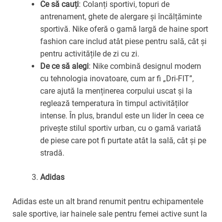
Ce să cauți
: Colanți sportivi, topuri de
antrenament, ghete de alergare și încălțăminte
sportivă. Nike oferă o gamă largă de haine sport
fashion care includ atât piese pentru sală, cât și
pentru activitățile de zi cu zi.
De ce să alegi
: Nike combină designul modern
cu tehnologia inovatoare, cum ar fi „Dri-FIT”,
care ajută la menținerea corpului uscat și la
reglează temperatura în timpul activităților
intense. În plus, brandul este un lider în ceea ce
privește stilul sportiv urban, cu o gamă variată
de piese care pot fi purtate atât la sală, cât și pe
stradă.
Adidas
Adidas este un alt brand renumit pentru echipamentele
sale sportive, iar hainele sale pentru femei active sunt la