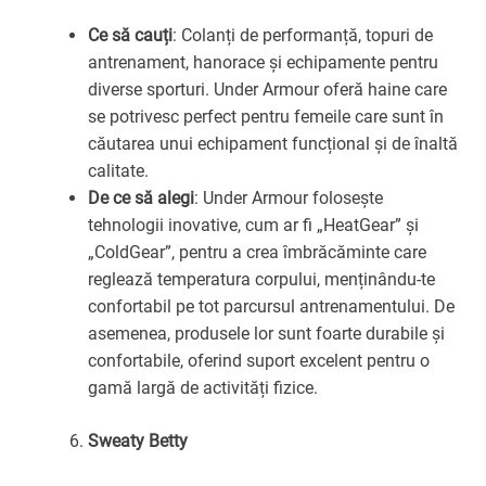
Ce să cauți
: Colanți de performanță, topuri de
antrenament, hanorace și echipamente pentru
diverse sporturi. Under Armour oferă haine care
se potrivesc perfect pentru femeile care sunt în
căutarea unui echipament funcțional și de înaltă
calitate.
De ce să alegi
: Under Armour folosește
tehnologii inovative, cum ar fi „HeatGear” și
„ColdGear”, pentru a crea îmbrăcăminte care
reglează temperatura corpului, menținându-te
confortabil pe tot parcursul antrenamentului. De
asemenea, produsele lor sunt foarte durabile și
confortabile, oferind suport excelent pentru o
gamă largă de activități fizice.
Sweaty Betty