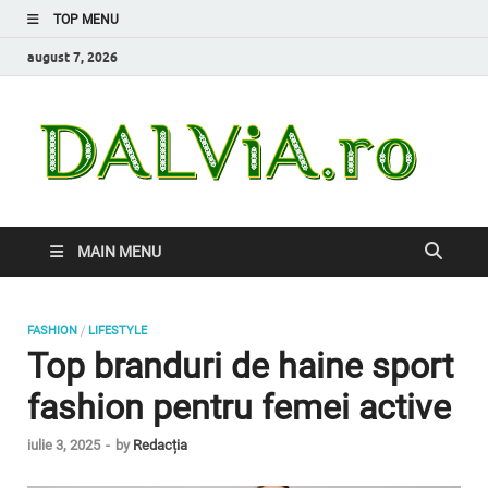
TOP MENU
august 7, 2026
Da
Inform
de car
nevoi
MAIN MENU
/
FASHION
LIFESTYLE
Top branduri de haine sport
fashion pentru femei active
iulie 3, 2025
-
by
Redacția