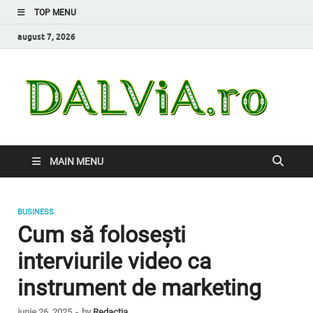
TOP MENU
august 7, 2026
Da
Inform
de car
nevoi
MAIN MENU
BUSINESS
Cum să folosești
interviurile video ca
instrument de marketing
iunie 26, 2025
-
by
Redacția