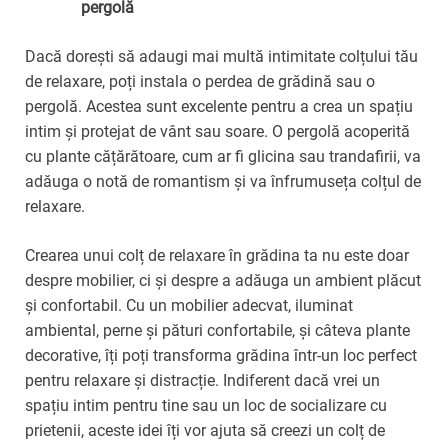
pergolă
Dacă dorești să adaugi mai multă intimitate colțului tău
de relaxare, poți instala o perdea de grădină sau o
pergolă. Acestea sunt excelente pentru a crea un spațiu
intim și protejat de vânt sau soare. O pergolă acoperită
cu plante cățărătoare, cum ar fi glicina sau trandafirii, va
adăuga o notă de romantism și va înfrumuseța colțul de
relaxare.
Crearea unui colț de relaxare în grădina ta nu este doar
despre mobilier, ci și despre a adăuga un ambient plăcut
și confortabil. Cu un mobilier adecvat, iluminat
ambiental, perne și pături confortabile, și câteva plante
decorative, îți poți transforma grădina într-un loc perfect
pentru relaxare și distracție. Indiferent dacă vrei un
spațiu intim pentru tine sau un loc de socializare cu
prietenii, aceste idei îți vor ajuta să creezi un colț de