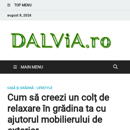
TOP MENU
august 9, 2026
Da
Inform
de car
nevoi
MAIN MENU
/
CASĂ ȘI GRĂDINĂ
LIFESTYLE
Cum să creezi un colț de
relaxare în grădina ta cu
ajutorul mobilierului de