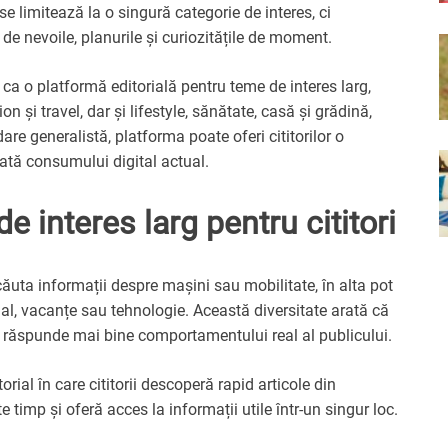
e limitează la o singură categorie de interes, ci
 de nevoile, planurile și curiozitățile de moment.
ca o platformă editorială pentru teme de interes larg,
 și travel, dar și lifestyle, sănătate, casă și grădină,
are generalistă, platforma poate oferi cititorilor o
tată consumului digital actual.
 interes larg pentru cititori
t căuta informații despre mașini sau mobilitate, în alta pot
sonal, vacanțe sau tehnologie. Această diversitate arată că
 răspunde mai bine comportamentului real al publicului.
ial în care cititorii descoperă rapid articole din
 timp și oferă acces la informații utile într-un singur loc.