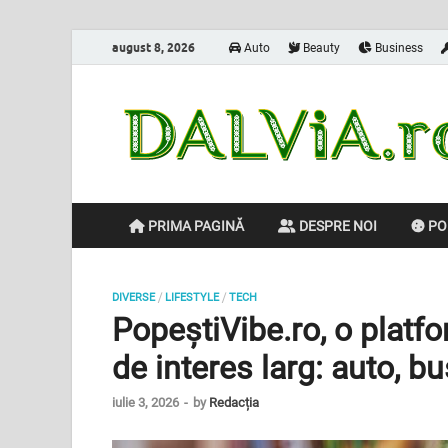
august 8, 2026
Auto
Beauty
Business
PRIMA PAGINĂ
DESPRE NOI
POL
/
/
DIVERSE
LIFESTYLE
TECH
PopeștiVibe.ro, o platf
de interes larg: auto, bu
iulie 3, 2026
-
by
Redacția