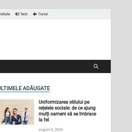
nătate
Tech
Travel
ULTIMELE ADĂUGATE
Uniformizarea stilului pe
rețelele sociale: de ce ajung
mulți oameni să se îmbrace
la fel
august 6, 2026