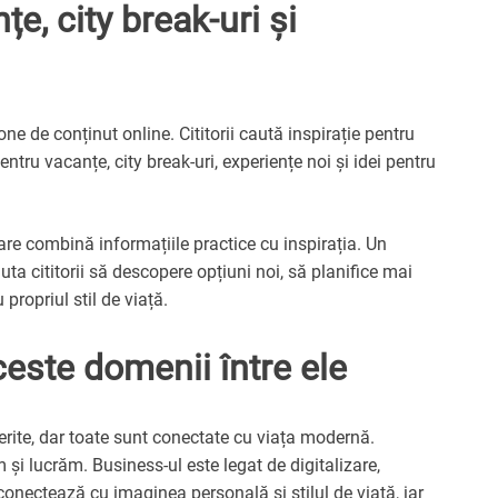
țe, city break-uri și
ne de conținut online. Cititorii caută inspirație pentru
ntru vacanțe, city break-uri, experiențe noi și idei pentru
are combină informațiile practice cu inspirația. Un
uta cititorii să descopere opțiuni noi, să planifice mai
propriul stil de viață.
ste domenii între ele
ferite, dar toate sunt conectate cu viața modernă.
și lucrăm. Business-ul este legat de digitalizare,
conectează cu imaginea personală și stilul de viață, iar