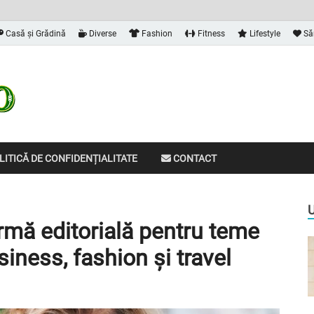
Casă și Grădină
Diverse
Fashion
Fitness
Lifestyle
Să
Dalvia
Informațiile de care ai nevoie
ITICĂ DE CONFIDENȚIALITATE
CONTACT
ormă editorială pentru teme
siness, fashion și travel