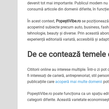
devenit tot mai importante. Publicul modern nu s
consumă articole din domenii diferite, în funcție
În acest context,
PopeștiVibe.ro
se poziționează 
acoperind subiecte precum auto, business, fashion
tehnologie, beauty și diverse. Prin această abord
experiență editorială variată, accesibilă și adap
De ce contează temele de
Cititorii online au interese multiple. Într-o zi po
fi interesați de carieră, antreprenoriat, stil per
publicațiile care
acoperă mai multe domenii
pot
PopeștiVibe.ro poate funcționa ca un spațiu editor
categorii diferite. Această varietate economisește