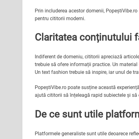
Prin includerea acestor domenii, PopeștiVibe.ro p
pentru cititorii moderni.
Claritatea conținutului 
Indiferent de domeniu, cititorii apreciază articole
trebuie să ofere informații practice. Un material
Un text fashion trebuie să inspire, iar unul de tra
PopeștiVibe.ro poate susține această experiență pr
ajută cititorii să înțeleagă rapid subiectele și să
De ce sunt utile platfor
Platformele generaliste sunt utile deoarece refl