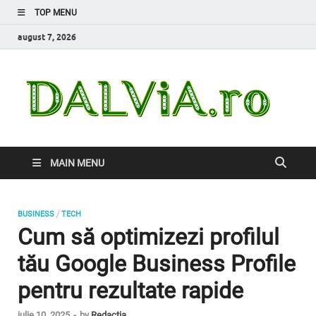
TOP MENU
august 7, 2026
Da
Inform
de car
nevoi
MAIN MENU
/
BUSINESS
TECH
Cum să optimizezi profilul
tău Google Business Profile
pentru rezultate rapide
iulie 10, 2025
-
by
Redacția