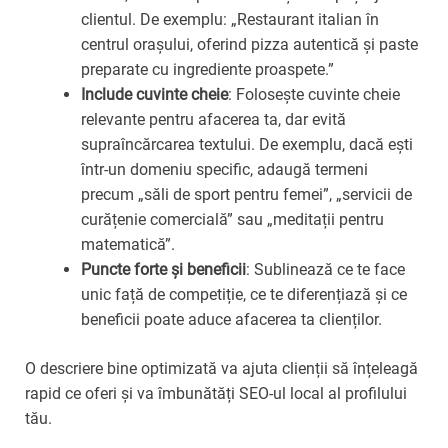
clientul. De exemplu: „Restaurant italian în
centrul orașului, oferind pizza autentică și paste
preparate cu ingrediente proaspete.”
Include cuvinte cheie
: Folosește cuvinte cheie
relevante pentru afacerea ta, dar evită
supraîncărcarea textului. De exemplu, dacă ești
într-un domeniu specific, adaugă termeni
precum „săli de sport pentru femei”, „servicii de
curățenie comercială” sau „meditații pentru
matematică”.
Puncte forte și beneficii
: Sublinează ce te face
unic față de competiție, ce te diferențiază și ce
beneficii poate aduce afacerea ta clienților.
O descriere bine optimizată va ajuta clienții să înțeleagă
rapid ce oferi și va îmbunătăți SEO-ul local al profilului
tău.