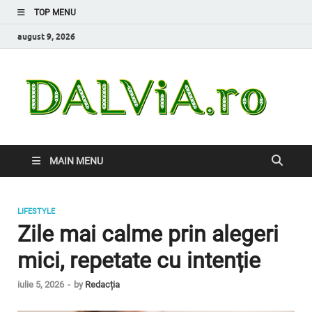
TOP MENU
august 9, 2026
Da
Inform
de car
nevoi
MAIN MENU
LIFESTYLE
Zile mai calme prin alegeri
mici, repetate cu intenție
iulie 5, 2026
-
by
Redacția