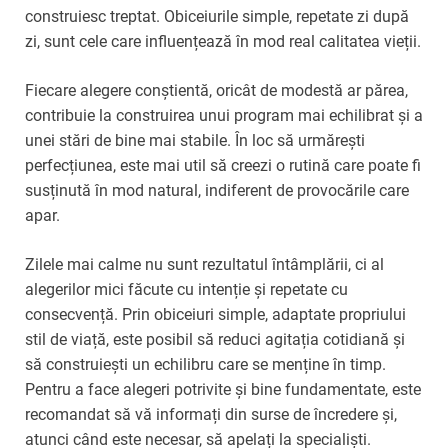
construiesc treptat. Obiceiurile simple, repetate zi după
zi, sunt cele care influențează în mod real calitatea vieții.
Fiecare alegere conștientă, oricât de modestă ar părea,
contribuie la construirea unui program mai echilibrat și a
unei stări de bine mai stabile. În loc să urmărești
perfecțiunea, este mai util să creezi o rutină care poate fi
susținută în mod natural, indiferent de provocările care
apar.
Zilele mai calme nu sunt rezultatul întâmplării, ci al
alegerilor mici făcute cu intenție și repetate cu
consecvență. Prin obiceiuri simple, adaptate propriului
stil de viață, este posibil să reduci agitația cotidiană și
să construiești un echilibru care se menține în timp.
Pentru a face alegeri potrivite și bine fundamentate, este
recomandat să vă informați din surse de încredere și,
atunci când este necesar, să apelați la specialiști.