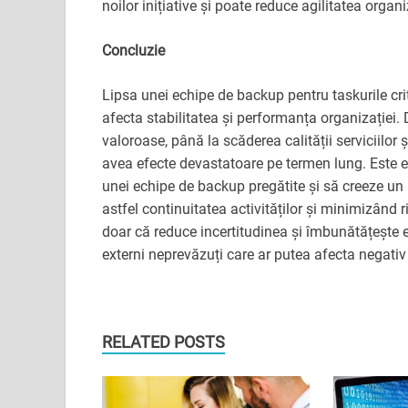
noilor inițiative și poate reduce agilitatea organi
Concluzie
Lipsa unei echipe de backup pentru taskurile crit
afecta stabilitatea și performanța organizației. D
valoroase, până la scăderea calității serviciilor 
avea efecte devastatoare pe termen lung. Este e
unei echipe de backup pregătite și să creeze un p
astfel continuitatea activităților și minimizând 
doar că reduce incertitudinea și îmbunătățește ef
externi neprevăzuți care ar putea afecta negativ
RELATED POSTS