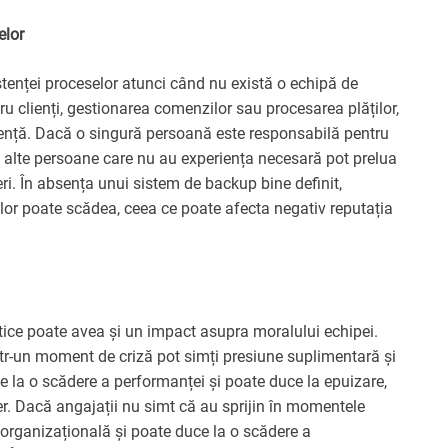
elor
istenței proceselor atunci când nu există o echipă de
tru clienți, gestionarea comenzilor sau procesarea plăților,
tență. Dacă o singură persoană este responsabilă pentru
ă, alte persoane care nu au experiența necesară pot prelua
eri. În absența unui sistem de backup bine definit,
nților poate scădea, ceea ce poate afecta negativ reputația
tice poate avea și un impact asupra moralului echipei.
 într-un moment de criză pot simți presiune suplimentară și
ce la o scădere a performanței și poate duce la epuizare,
er. Dacă angajații nu simt că au sprijin în momentele
a organizațională și poate duce la o scădere a