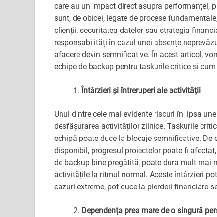
care au un impact direct asupra performanței, pr
sunt, de obicei, legate de procese fundamentale, c
clienții, securitatea datelor sau strategia financ
responsabilități în cazul unei absențe neprevăzu
afacere devin semnificative. În acest articol, vo
echipe de backup pentru taskurile critice și cum 
Întârzieri și întreruperi ale activității
Unul dintre cele mai evidente riscuri în lipsa unei
desfășurarea activităților zilnice. Taskurile cri
echipă poate duce la blocaje semnificative. De
disponibil, progresul proiectelor poate fi afectat
de backup bine pregătită, poate dura mult mai m
activitățile la ritmul normal. Aceste întârzieri po
cazuri extreme, pot duce la pierderi financiare s
Dependența prea mare de o singură pe