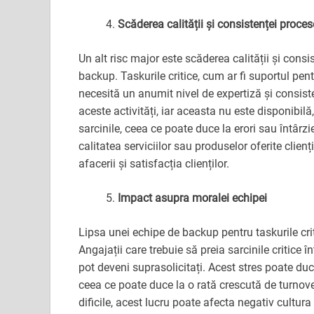
Scăderea calității și consistenței proces
Un alt risc major este scăderea calității și cons
backup. Taskurile critice, cum ar fi suportul pen
necesită un anumit nivel de expertiză și consis
aceste activități, iar aceasta nu este disponibil
sarcinile, ceea ce poate duce la erori sau întârzi
calitatea serviciilor sau produselor oferite clie
afacerii și satisfacția clienților.
Impact asupra moralei echipei
Lipsa unei echipe de backup pentru taskurile cri
Angajații care trebuie să preia sarcinile critice
pot deveni suprasolicitați. Acest stres poate du
ceea ce poate duce la o rată crescută de turnov
dificile, acest lucru poate afecta negativ cultur