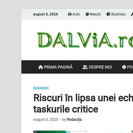
august 8, 2026
Auto
Beauty
Business
PRIMA PAGINĂ
DESPRE NOI
POL
BUSINESS
Riscuri în lipsa unei e
taskurile critice
august 3, 2025
-
by
Redacția