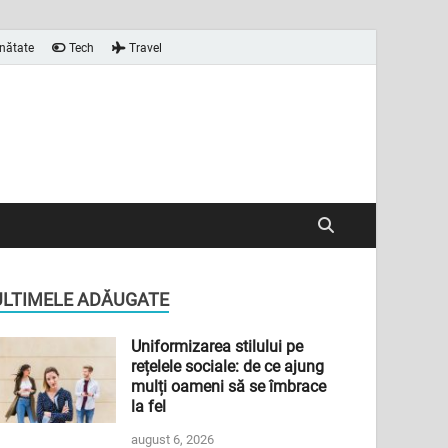
nătate
Tech
Travel
ULTIMELE ADĂUGATE
Uniformizarea stilului pe
rețelele sociale: de ce ajung
mulți oameni să se îmbrace
la fel
august 6, 2026