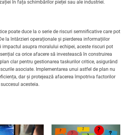
zației în fața schimbărilor pieței sau ale industriei.
ice poate duce la o serie de riscuri semnificative care pot
e la întârzieri operaționale și pierderea informațiilor
și impactul asupra moralului echipei, aceste riscuri pot
sențial ca orice afacere să investească în construirea
lan clar pentru gestionarea taskurilor critice, asigurând
riscurile asociate. Implementarea unui astfel de plan nu
iciența, dar și protejează afacerea împotriva factorilor
 succesul acesteia.