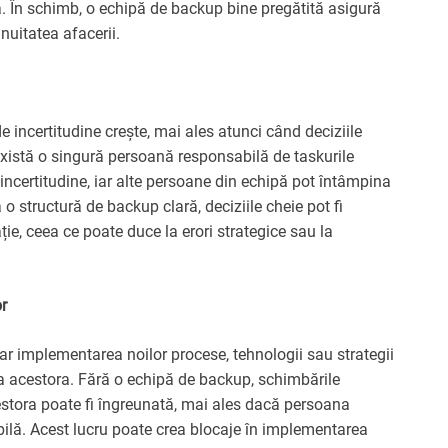
ă. În schimb, o echipă de backup bine pregătită asigură
nuitatea afacerii.
e incertitudine crește, mai ales atunci când deciziile
e există o singură persoană responsabilă de taskurile
incertitudine, iar alte persoane din echipă pot întâmpina
ră o structură de backup clară, deciziile cheie pot fi
ie, ceea ce poate duce la erori strategice sau la
r
iar implementarea noilor procese, tehnologii sau strategii
ea acestora. Fără o echipă de backup, schimbările
cestora poate fi îngreunată, mai ales dacă persoana
ilă. Acest lucru poate crea blocaje în implementarea