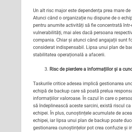
Un alt risc major este dependența prea mare de o
Atunci când o organizație nu dispune de o echip
pentru anumite activități să fie concentrată înt
vulnerabilități, mai ales dacă persoana respect
compania. Chiar și atunci când angajații sunt fo
considerat indispensabil. Lipsa unui plan de ba
stabilitatea operațională a afacerii.
Risc de pierdere a informațiilor și a cuno
Taskurile critice adesea implică gestionarea uno
echipă de backup care să poată prelua responsabi
informațiilor valoroase. În cazul în care o pers
să îndeplinească aceste sarcini, există riscul ca
echipei. În plus, cunoștințele acumulate de acea 
echipei, iar lipsa unui plan de backup poate duc
gestionarea cunoștințelor pot crea confuzie și i