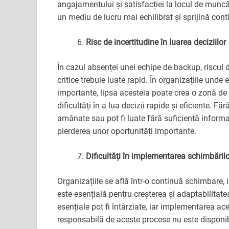
angajamentului și satisfacției la locul de munc
un mediu de lucru mai echilibrat și sprijină conti
Risc de incertitudine în luarea deciziilor
În cazul absenței unei echipe de backup, riscul d
critice trebuie luate rapid. În organizațiile und
importante, lipsa acesteia poate crea o zonă de 
dificultăți în a lua decizii rapide și eficiente. Fă
amânate sau pot fi luate fără suficientă informaț
pierderea unor oportunități importante.
Dificultăți în implementarea schimbărilo
Organizațiile se află într-o continuă schimbare, 
este esențială pentru creșterea și adaptabilitat
esențiale pot fi întârziate, iar implementarea a
responsabilă de aceste procese nu este disponib