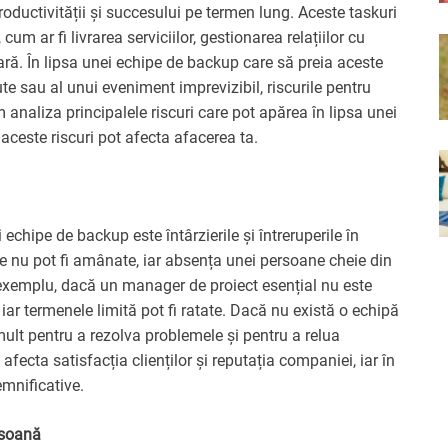
oductivității și succesului pe termen lung. Aceste taskuri
um ar fi livrarea serviciilor, gestionarea relațiilor cu
iară. În lipsa unei echipe de backup care să preia aceste
te sau al unui eveniment imprevizibil, riscurile pentru
m analiza principalele riscuri care pot apărea în lipsa unei
aceste riscuri pot afecta afacerea ta.
 echipe de backup este întârzierile și întreruperile în
tice nu pot fi amânate, iar absența unei persoane cheie din
 exemplu, dacă un manager de proiect esențial nu este
, iar termenele limită pot fi ratate. Dacă nu există o echipă
ult pentru a rezolva problemele și pentru a relua
t afecta satisfacția clienților și reputația companiei, iar în
emnificative.
rsoană